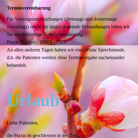
Terminvereinbarung
Für Vorsorgeuntersuchungen (dienstags und donnerstags
vormittags) sowie für länger dauernde Behandlungen bitten wir
Sie um frühzeitige Terminvereinbarung.
Praxis Telefon: 08063 - 7519
An allen anderen Tagen haben wir eine offene Sprechstunde,
d.h. die Patienten werden ohne Terminvergabe nacheinander
behandelt.
Urlaub
Liebe Patienten,
die Praxis ist geschlossen in der Zeit